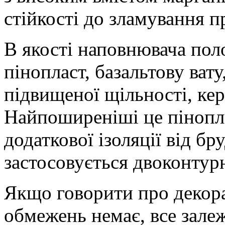
стійкості до зламування п
В якості наповнювача пол
пінопласт, базальтову ват
підвищеної щільності, кер
Найпоширеніші це пінопла
додаткової ізоляції від бр
застосовується двоконту
Якщо говорити про декора
обмежень немає, все зале