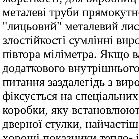
металеві труби прямокутн
"лицьовий" металевий лис
злостійкості сумлінні ви
півтора міліметра. Якщо в
додаткового внутрішнього 
питання заздалегідь з вир
фіксується на спеціальних
коробки, яку встановлюют
дверної стулки, найчасті
хороші показники тепло- і 