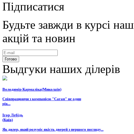
Підписатися
Будьте завжди в курсі на
акцій та новин
Выдгуки наших ділерів
Володимір Кармаліка(Миколаїв)
Співпрацюючи з компанією "Саган" не один
рік...
Ігор Лебідь
(Київ)
Як дилер, який розуміє якість дверей з першого погляду...